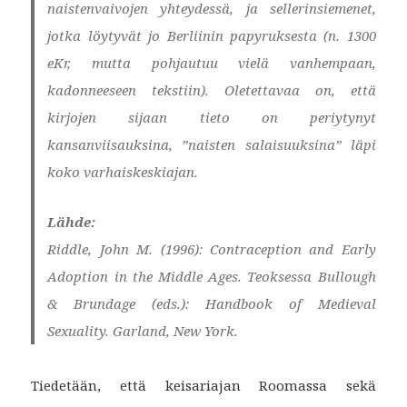
naistenvaivojen yhteydessä, ja sellerinsiemenet,
jotka löytyvät jo Berliinin papyruksesta (n. 1300
eKr, mutta pohjautuu vielä vanhempaan,
kadonneeseen tekstiin). Oletettavaa on, että
kirjojen sijaan tieto on periytynyt
kansanviisauksina, ”naisten salaisuuksina” läpi
koko varhaiskeskiajan.
Lähde:
Riddle, John M. (1996): Contraception and Early
Adoption in the Middle Ages. Teoksessa Bullough
& Brundage (eds.): Handbook of Medieval
Sexuality. Garland, New York.
Tiedetään, että keisariajan Roomassa sekä