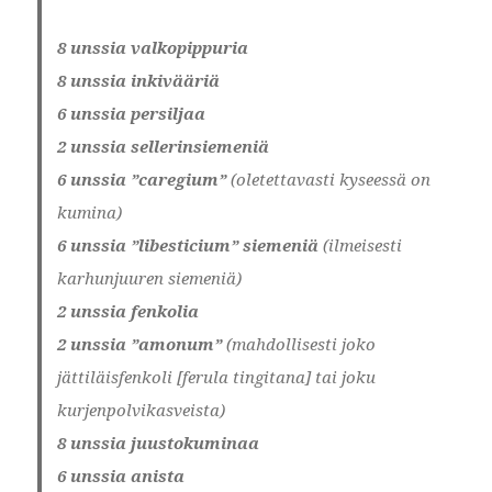
8 unssia valkopippuria
8 unssia inkivääriä
6 unssia persiljaa
2 unssia sellerinsiemeniä
6 unssia ”caregium”
(oletettavasti kyseessä on
kumina)
6 unssia ”libesticium” siemeniä
(ilmeisesti
karhunjuuren siemeniä)
2 unssia fenkolia
2 unssia ”amonum”
(mahdollisesti joko
jättiläisfenkoli [ferula tingitana] tai joku
kurjenpolvikasveista)
8 unssia juustokuminaa
6 unssia anista