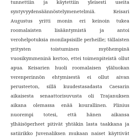
tunnettiin ja käytettiin yleisesti useita
syntyvyydensäännöstelymenetelmiä. Keisari
Augustus yritti monin eri keinoin tukea
roomalaisten lisääntymistä ja antoi
verohelpotuksia monilapsisille perheille; tällaisten
yritysten toistuminen myöhempinä
vuosikymmeninä kertoo, ettei toimenpiteistä ollut
apua. Keisarien huoli roomalaisen yläluokan
verenperinnön ehtymisestä ei ollut aivan
perusteeton, sillä kuudestasadasta Caesarin
aikaisesta senaattorisuvusta oli Trajanuksen
aikana olemassa enää kourallinen. Plinius
nuorempi totesi, että hänen aikansa
ylhäisöperheet pitivät yhtäkin lasta taakkana ja
satiirikko Juvenaliksen mukaan naiset käyttivät