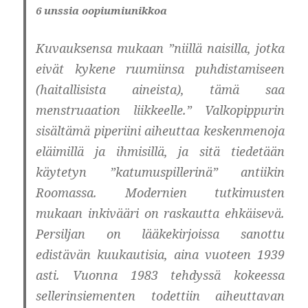
6 unssia oopiumiunikkoa
Kuvauksensa mukaan ”niillä naisilla, jotka
eivät kykene ruumiinsa puhdistamiseen
(haitallisista aineista), tämä saa
menstruaation liikkeelle.” Valkopippurin
sisältämä piperiini aiheuttaa keskenmenoja
eläimillä ja ihmisillä, ja sitä tiedetään
käytetyn ”katumuspillerinä” antiikin
Roomassa. Modernien tutkimusten
mukaan inkivääri on raskautta ehkäisevä.
Persiljan on lääkekirjoissa sanottu
edistävän kuukautisia, aina vuoteen 1939
asti. Vuonna 1983 tehdyssä kokeessa
sellerinsiementen todettiin aiheuttavan