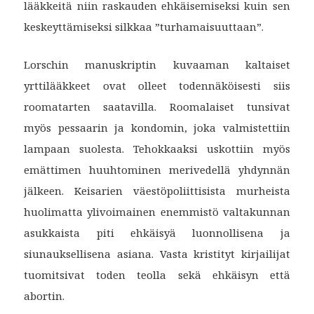
lääkkeitä niin raskauden ehkäisemiseksi kuin sen
keskeyttämiseksi silkkaa ”turhamaisuuttaan”.
Lorschin manuskriptin kuvaaman kaltaiset
yrttilääkkeet ovat olleet todennäköisesti siis
roomatarten saatavilla. Roomalaiset tunsivat
myös pessaarin ja kondomin, joka valmistettiin
lampaan suolesta. Tehokkaaksi uskottiin myös
emättimen huuhtominen merivedellä yhdynnän
jälkeen. Keisarien väestöpoliittisista murheista
huolimatta ylivoimainen enemmistö valtakunnan
asukkaista piti ehkäisyä luonnollisena ja
siunauksellisena asiana. Vasta kristityt kirjailijat
tuomitsivat toden teolla sekä ehkäisyn että
abortin.