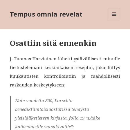
Tempus omnia revelat
VALIKKO
JA
VIMPAIMET
Osattiin sitä ennenkin
J. Tuomas Harviainen lähetti ystävällisesti minulle
tiedustelemani keskiaikaisen reseptin, joka liittyy
kuukautisten kontrollointiin ja mahdollisesti
raskauden keskeytykseen:
Noin vuodelta 800, Lorschin
benediktiiniläisluostarissa tehdystä
yleislääketieteen kirjasta, folio 19 ”Lääke
kaikenlaisille vatsakivuille”: