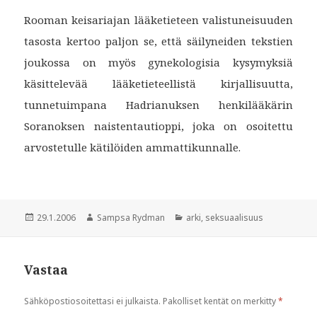
Rooman keisariajan lääketieteen valistuneisuuden
tasosta kertoo paljon se, että säilyneiden tekstien
joukossa on myös gynekologisia kysymyksiä
käsittelevää lääketieteellistä kirjallisuutta,
tunnetuimpana Hadrianuksen henkilääkärin
Soranoksen naistentautioppi, joka on osoitettu
arvostetulle kätilöiden ammattikunnalle.
Julkaistu
Kirjoittaja
Kategoriat
29.1.2006
Sampsa Rydman
arki
,
seksuaalisuus
Vastaa
Sähköpostiosoitettasi ei julkaista.
Pakolliset kentät on merkitty
*