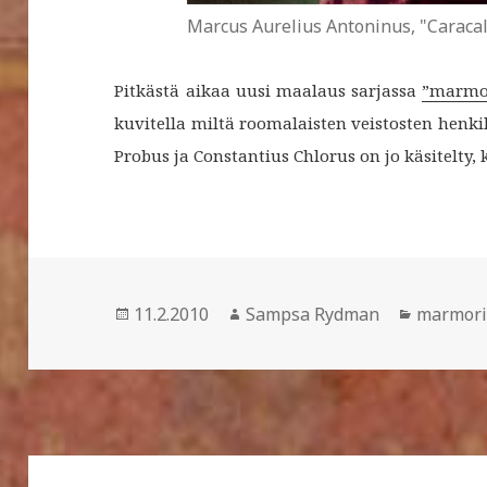
Marcus Aurelius Antoninus, "Caracal
Pitkästä aikaa uusi maalaus sarjassa
”marmor
kuvitella miltä roomalaisten veistosten henki
Probus ja Constantius Chlorus on jo käsitelty,
Julkaistu
Kirjoittaja
Kategori
11.2.2010
Sampsa Rydman
marmoria