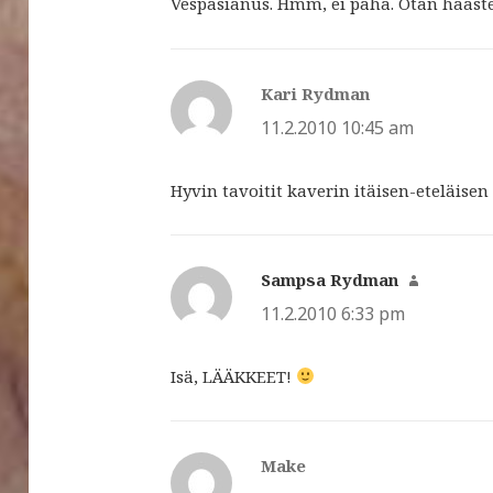
Vespasianus. Hmm, ei paha. Otan haast
Kari Rydman
sanoo:
11.2.2010 10:45 am
Hyvin tavoitit kaverin itäisen-eteläisen
Sampsa Rydman
sanoo:
11.2.2010 6:33 pm
Isä, LÄÄKKEET!
Make
sanoo: