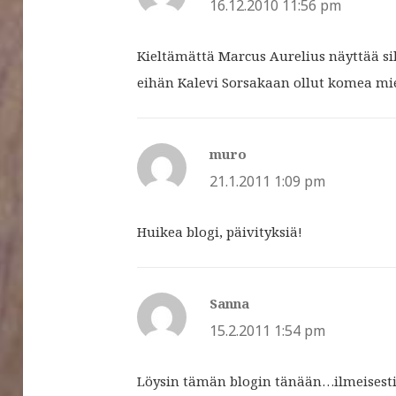
16.12.2010 11:56 pm
Kieltämättä Marcus Aurelius näyttää sil
eihän Kalevi Sorsakaan ollut komea mie
muro
sanoo:
21.1.2011 1:09 pm
Huikea blogi, päivityksiä!
Sanna
sanoo:
15.2.2011 1:54 pm
Löysin tämän blogin tänään…ilmeisesti