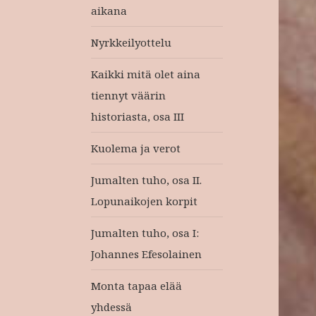
aikana
Nyrkkeilyottelu
Kaikki mitä olet aina
tiennyt väärin
historiasta, osa III
Kuolema ja verot
Jumalten tuho, osa II.
Lopunaikojen korpit
Jumalten tuho, osa I:
Johannes Efesolainen
Monta tapaa elää
yhdessä