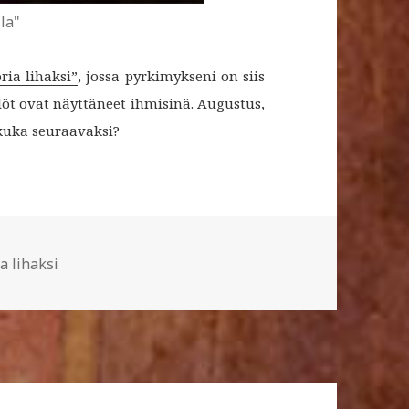
la"
ia lihaksi”
, jossa pyrkimykseni on siis
löt ovat näyttäneet ihmisinä. Augustus,
 kuka seuraavaksi?
at
 lihaksi