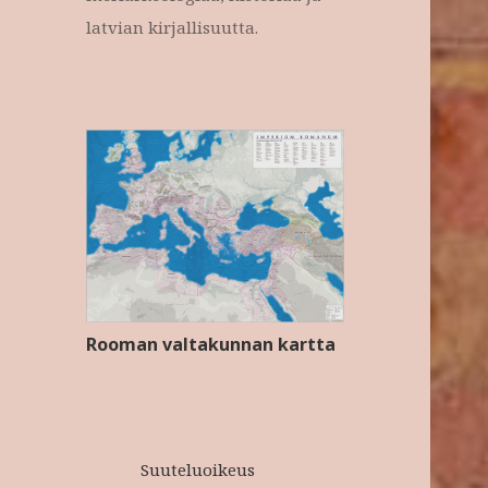
latvian kirjallisuutta.
Rooman valtakunnan kartta
Suuteluoikeus