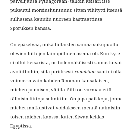
palvelijansa Pythagoraan (tällöin keisari itse
pukeutui morsiushuntuun); sitten vihitytti itsensä
sulhasena kauniin nuoreen kastraattinsa
Sporuksen kanssa.
On epäselvää, mikä tällaisten samaa sukupuolta
olevien liittojen lainopillinen asema oli. Kun kyse
ei ollut keisarista, ne todennäköisesti samastuivat
avoliittoihin, sillä juridisesti
conubium
saattoi olla
voimassa vain kahden Rooman kansalaisen,
miehen ja naisen, välillä. Silti on varmaa että
tällaisia liittoja solmittiin. On jopa paikkoja, jonne
miehet matkustivat voidakseen mennä naimisiin
toisen miehen kanssa, kuten Siwan keidas
Egyptissä.