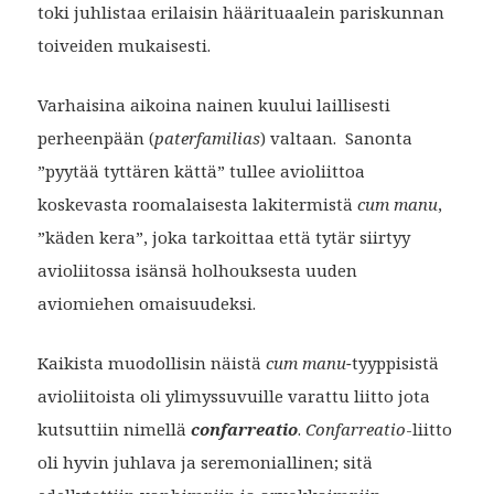
toki juhlistaa erilaisin häärituaalein pariskunnan
toiveiden mukaisesti.
Varhaisina aikoina nainen kuului laillisesti
perheenpään (
paterfamilias
) valtaan. Sanonta
”pyytää tyttären kättä” tullee avioliittoa
koskevasta roomalaisesta lakitermistä
cum manu
,
”käden kera”, joka tarkoittaa että tytär siirtyy
avioliitossa isänsä holhouksesta uuden
aviomiehen omaisuudeksi.
Kaikista muodollisin näistä
cum manu−
tyyppisistä
avioliitoista oli ylimyssuvuille varattu liitto jota
kutsuttiin nimellä
confarreatio
.
Confarreatio
-liitto
oli hyvin juhlava ja seremoniallinen; sitä