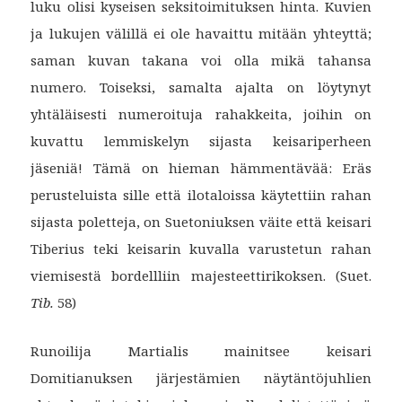
luku olisi kyseisen seksitoimituksen hinta. Kuvien
ja lukujen välillä ei ole havaittu mitään yhteyttä;
saman kuvan takana voi olla mikä tahansa
numero. Toiseksi, samalta ajalta on löytynyt
yhtäläisesti numeroituja rahakkeita, joihin on
kuvattu lemmiskelyn sijasta keisariperheen
jäseniä! Tämä on hieman hämmentävää: Eräs
perusteluista sille että ilotaloissa käytettiin rahan
sijasta poletteja, on Suetoniuksen väite että keisari
Tiberius teki keisarin kuvalla varustetun rahan
viemisestä bordellliin majesteettirikoksen. (Suet.
Tib.
58)
Runoilija Martialis mainitsee keisari
Domitianuksen järjestämien näytäntöjuhlien