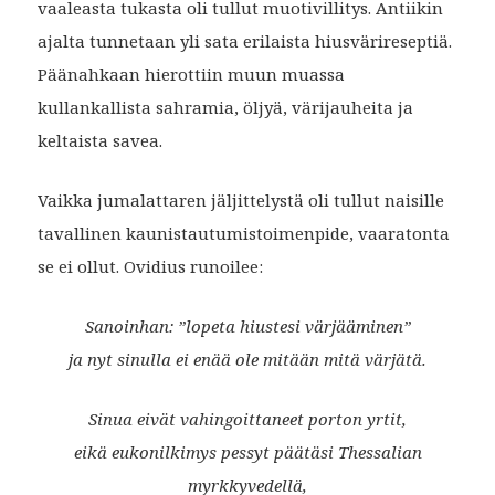
vaaleasta tukasta oli tullut muotivillitys. Antiikin
ajalta tunnetaan yli sata erilaista hiusvärireseptiä.
Päänahkaan hierottiin muun muassa
kullankallista sahramia, öljyä, värijauheita ja
keltaista savea.
Vaikka jumalattaren jäljittelystä oli tullut naisille
tavallinen kaunistautumistoimenpide, vaaratonta
se ei ollut. Ovidius runoilee:
Sanoinhan: ”lopeta hiustesi värjääminen”
ja nyt sinulla ei enää ole mitään mitä värjätä.
Sinua eivät vahingoittaneet porton yrtit,
eikä eukonilkimys pessyt päätäsi Thessalian
myrkkyvedellä,