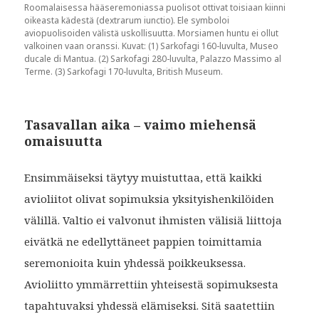
Roomalaisessa hääseremoniassa puolisot ottivat toisiaan kiinni
oikeasta kädestä (dextrarum iunctio). Ele symboloi
aviopuolisoiden välistä uskollisuutta. Morsiamen huntu ei ollut
valkoinen vaan oranssi. Kuvat: (1) Sarkofagi 160-luvulta, Museo
ducale di Mantua. (2) Sarkofagi 280-luvulta, Palazzo Massimo al
Terme. (3) Sarkofagi 170-luvulta, British Museum.
Tasavallan aika – vaimo miehensä
omaisuutta
Ensimmäiseksi täytyy muistuttaa, että kaikki
avioliitot olivat sopimuksia yksityishenkilöiden
välillä. Valtio ei valvonut ihmisten välisiä liittoja
eivätkä ne edellyttäneet pappien toimittamia
seremonioita kuin yhdessä poikkeuksessa.
Avioliitto ymmärrettiin yhteisestä sopimuksesta
tapahtuvaksi yhdessä elämiseksi. Sitä saatettiin