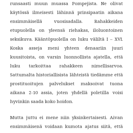
runsaasti muun muassa Pompejista. Ne olivat
käytössä ilmeisesti lähinnä prinsipaatin aikana
ensimmäisellä vuosisadalla. Rahakkeiden
etupuolella on yleensä riehakas, iloluontoinen
seksikuva. Kääntöpuolella on luku väliltä I – XVI.
Koska asseja meni yhteen denaariin juuri
kuusitoista, on varsin luonnollista ajatella, että
luku tarkoittaa rahakkeen nimellisarvoa.
Sattumalta historiallisista lähteistä tiedämme että
prostituoitujen palvelukset maksoivat tuona
aikana 2-10 assia, joten yhdellä poletilla voisi
hyvinkin saada koko hoidon.
Mutta juttu ei mene niin yksinkertaisesti. Aivan
ensimmäisenä voidaan kumota ajatus siitä, että