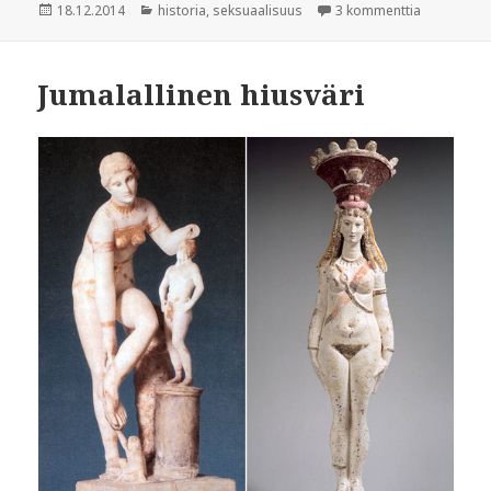
Julkaistu
Kategoriat
artikkeliin
18.12.2014
historia
,
seksuaalisuus
3 kommenttia
Jumalallinen hiusväri