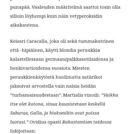
punapää. Vaaleuden määritelmä saattoi tosin olla
silloin löyhempi kuin näin vetyperoksidin
aikakautena.
Keisari Caracalla, joka oli sekä tummakutrinen
että -hipiäinen, käytti blondia peruukkia
kalastellessaan germaanipalkkasotilaidensa ja
henkivartioidensa suosiota. Miesten
peruukkienkäytöstä huolimatta satiirikot
jaksoivat arvostella vain naisia heidän
”turhamaisuudestaan”. Martialis vinoili:
”Vaikka
itse olet kotona, sinua kaunistetaan keskellä
Suburaa, Galla, ja hiuksesikin ovat poissa
luotasi.”
Ovidius opasti
Rakastamisen taidossa
lukijoitaan: