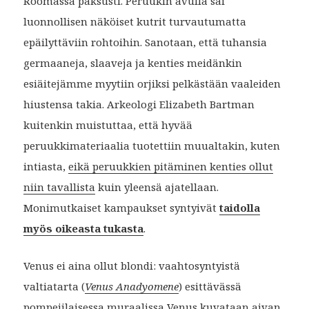
Roomassa paksusti. Peruukin avulla sai
luonnollisen näköiset kutrit turvautumatta
epäilyttäviin rohtoihin. Sanotaan, että tuhansia
germaaneja, slaaveja ja kenties meidänkin
esiäitejämme myytiin orjiksi pelkästään vaaleiden
hiustensa takia. Arkeologi Elizabeth Bartman
kuitenkin muistuttaa, että hyvää
peruukkimateriaalia tuotettiin muualtakin, kuten
intiasta,
eikä peruukkien pitäminen kenties ollut
niin tavallista
kuin yleensä ajatellaan.
Monimutkaiset kampaukset syntyivät
taidolla
myös oikeasta tukasta
.
Venus ei aina ollut blondi: vaahtosyntyistä
valtiatarta (
Venus Anadyomene
) esittävässä
pompejilaisessa muraalissa Venus kuvataan aivan