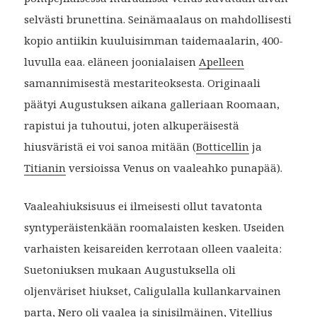
selvästi brunettina. Seinämaalaus on mahdollisesti
kopio antiikin kuuluisimman taidemaalarin, 400-
luvulla eaa. eläneen joonialaisen
Apelleen
samannimisestä mestariteoksesta. Originaali
päätyi Augustuksen aikana galleriaan Roomaan,
rapistui ja tuhoutui, joten alkuperäisestä
hiusväristä ei voi sanoa mitään (
Botticellin
ja
Titianin
versioissa Venus on vaaleahko punapää).
Vaaleahiuksisuus ei ilmeisesti ollut tavatonta
syntyperäistenkään roomalaisten kesken. Useiden
varhaisten keisareiden kerrotaan olleen vaaleita:
Suetoniuksen mukaan Augustuksella oli
oljenväriset hiukset, Caligulalla kullankarvainen
parta, Nero oli vaalea ja sinisilmäinen, Vitellius