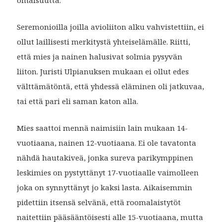
Seremonioilla joilla avioliiton alku vahvistettiin, ei
ollut laillisesti merkitystä yhteiselämälle. Riitti,
että mies ja nainen halusivat solmia pysyvän
liiton. Juristi Ulpianuksen mukaan ei ollut edes
välttämätöntä, että yhdessä eläminen oli jatkuvaa,
tai että pari eli saman katon alla.
Mies saattoi mennä naimisiin lain mukaan 14-
vuotiaana, nainen 12-vuotiaana. Ei ole tavatonta
nähdä hautakiveä, jonka sureva parikymppinen
leskimies on pystyttänyt 17-vuotiaalle vaimolleen
joka on synnyttänyt jo kaksi lasta. Aikaisemmin
pidettiin itsensä selvänä, että roomalaistytöt
naitettiin pääsääntöisesti alle 15-vuotiaana, mutta