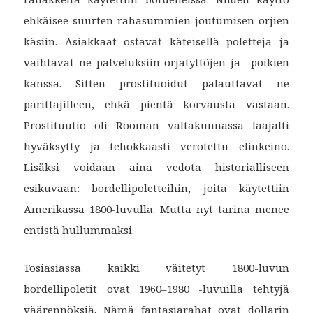
ehkäisee suurten rahasummien joutumisen orjien
käsiin. Asiakkaat ostavat käteisellä poletteja ja
vaihtavat ne palveluksiin orjatyttöjen ja –poikien
kanssa. Sitten prostituoidut palauttavat ne
parittajilleen, ehkä pientä korvausta vastaan.
Prostituutio oli Rooman valtakunnassa laajalti
hyväksytty ja tehokkaasti verotettu elinkeino.
Lisäksi voidaan aina vedota historialliseen
esikuvaan: bordellipoletteihin, joita käytettiin
Amerikassa 1800-luvulla. Mutta nyt tarina menee
entistä hullummaksi.
Tosiasiassa kaikki väitetyt 1800-luvun
bordellipoletit ovat 1960–1980 -luvuilla tehtyjä
väärennöksiä. Nämä fantasiarahat ovat dollarin