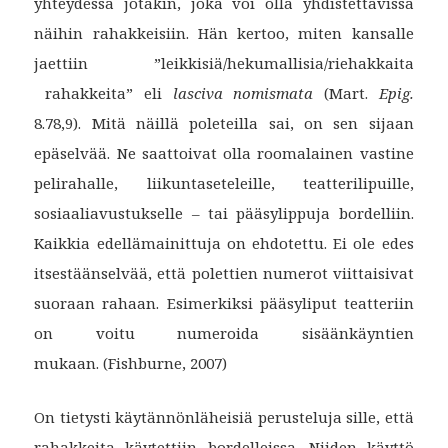
yhteydessä jotakin, joka voi olla yhdistettävissä
näihin rahakkeisiin. Hän kertoo, miten kansalle
jaettiin ”leikkisiä/hekumallisia/riehakkaita
rahakkeita” eli
lasciva nomismata
(Mart.
Epig.
8.78,9). Mitä näillä poleteilla sai, on sen sijaan
epäselvää. Ne saattoivat olla roomalainen vastine
pelirahalle, liikuntaseteleille, teatterilipuille,
sosiaaliavustukselle – tai pääsylippuja bordelliin.
Kaikkia edellämainittuja on ehdotettu. Ei ole edes
itsestäänselvää, että polettien numerot viittaisivat
suoraan rahaan. Esimerkiksi pääsyliput teatteriin
on voitu numeroida sisäänkäyntien
mukaan. (Fishburne, 2007)
On tietysti käytännönläheisiä perusteluja sille, että
rahakkeita käytettiin bordelleissa. Niiden käyttö