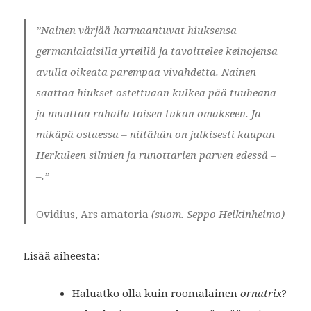
”Nainen värjää harmaantuvat hiuksensa
germanialaisilla yrteillä ja tavoittelee keinojensa
avulla oikeata parempaa vivahdetta. Nainen
saattaa hiukset ostettuaan kulkea pää tuuheana
ja muuttaa rahalla toisen tukan omakseen. Ja
mikäpä ostaessa – niitähän on julkisesti kaupan
Herkuleen silmien ja runottarien parven edessä –
–.”
Ovidius, Ars amatoria
(suom. Seppo Heikinheimo)
Lisää aiheesta:
Haluatko olla kuin roomalainen
ornatrix
?