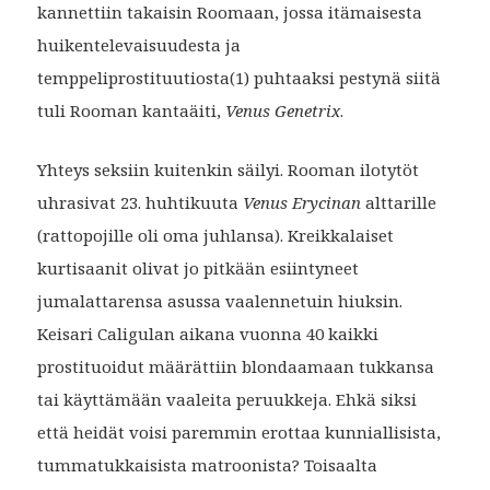
kannettiin takaisin Roomaan, jossa itämaisesta
huikentelevaisuudesta ja
temppeliprostituutiosta(1) puhtaaksi pestynä siitä
tuli Rooman kantaäiti,
Venus Genetrix
.
Yhteys seksiin kuitenkin säilyi. Rooman ilotytöt
uhrasivat 23. huhtikuuta
Venus Erycinan
alttarille
(rattopojille oli oma juhlansa). Kreikkalaiset
kurtisaanit olivat jo pitkään esiintyneet
jumalattarensa asussa vaalennetuin hiuksin.
Keisari Caligulan aikana vuonna 40 kaikki
prostituoidut määrättiin blondaamaan tukkansa
tai käyttämään vaaleita peruukkeja. Ehkä siksi
että heidät voisi paremmin erottaa kunniallisista,
tummatukkaisista matroonista? Toisaalta