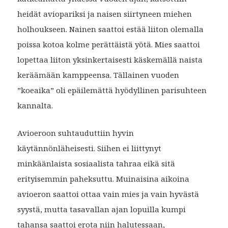
heidät aviopariksi ja naisen siirtyneen miehen
holhoukseen. Nainen saattoi estää liiton olemalla
poissa kotoa kolme perättäistä yötä. Mies saattoi
lopettaa liiton yksinkertaisesti käskemällä naista
keräämään kamppeensa. Tällainen vuoden
”koeaika” oli epäilemättä hyödyllinen parisuhteen
kannalta.
Avioeroon suhtauduttiin hyvin
käytännönläheisesti. Siihen ei liittynyt
minkäänlaista sosiaalista tahraa eikä sitä
erityisemmin paheksuttu. Muinaisina aikoina
avioeron saattoi ottaa vain mies ja vain hyvästä
syystä, mutta tasavallan ajan lopuilla kumpi
tahansa saattoi erota niin halutessaan,