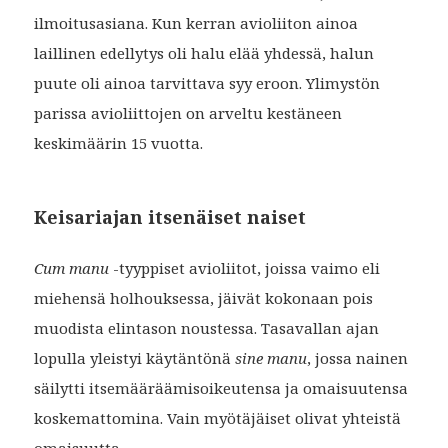
ilmoitusasiana. Kun kerran avioliiton ainoa
laillinen edellytys oli halu elää yhdessä, halun
puute oli ainoa tarvittava syy eroon. Ylimystön
parissa avioliittojen on arveltu kestäneen
keskimäärin 15 vuotta.
Keisariajan itsenäiset naiset
Cum manu
-tyyppiset avioliitot, joissa vaimo eli
miehensä holhouksessa, jäivät kokonaan pois
muodista elintason noustessa. Tasavallan ajan
lopulla yleistyi käytäntönä
sine manu
, jossa nainen
säilytti itsemääräämisoikeutensa ja omaisuutensa
koskemattomina. Vain myötäjäiset olivat yhteistä
omaisuutta.