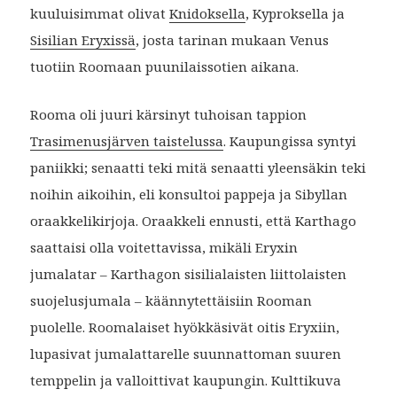
kuuluisimmat olivat
Knidoksella
, Kyproksella ja
Sisilian Eryxissä
, josta tarinan mukaan Venus
tuotiin Roomaan puunilaissotien aikana.
Rooma oli juuri kärsinyt tuhoisan tappion
Trasimenusjärven taistelussa
. Kaupungissa syntyi
paniikki; senaatti teki mitä senaatti yleensäkin teki
noihin aikoihin, eli konsultoi pappeja ja Sibyllan
oraakkelikirjoja. Oraakkeli ennusti, että Karthago
saattaisi olla voitettavissa, mikäli Eryxin
jumalatar – Karthagon sisilialaisten liittolaisten
suojelusjumala – käännytettäisiin Rooman
puolelle. Roomalaiset hyökkäsivät oitis Eryxiin,
lupasivat jumalattarelle suunnattoman suuren
temppelin ja valloittivat kaupungin. Kulttikuva