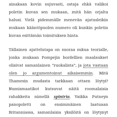
ainakaan kovin sujuvasti, ostaja ehkä valikoi
poletin kuvan sen mukaan, mitä hän orjalta
halusi. Vielä pidemmälle menevän ajatusleikin
mukaan kääntöpuolen numero oli kunkin poletin
kuvan esittämän toimituksen hinta.
Tällainen ajattelutapa on suoraa sukua teorialle,
jonka mukaan Pompejin bordellien maalaukset
olisivat samanlainen ”ruokalista”, ja
jota vastaan
olen jo argumentoinut aikaisemmin
. Mitä
Thamesin mudasta tarkkaan ottaen löytyi?
Numismaatikot kutsuvat näitä roomalaisia
rahakkeita nimellä
spintria
. Vaikka Putneyn
panopoletti on ensimmäinen laatuaan
Britanniassa, samanlaisia yksilöitä on löytynyt