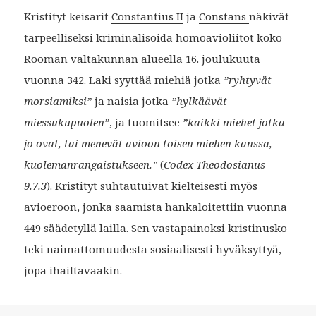
Kristityt keisarit
Constantius II
ja
Constans
näkivät
tarpeelliseksi kriminalisoida homoavioliitot koko
Rooman valtakunnan alueella 16. joulukuuta
vuonna 342. Laki syyttää miehiä jotka
”ryhtyvät
morsiamiksi”
ja naisia jotka
”hylkäävät
miessukupuolen”
, ja tuomitsee
”kaikki miehet jotka
jo ovat, tai menevät avioon toisen miehen kanssa,
kuolemanrangaistukseen.”
(
Codex Theodosianus
9.7.3
). Kristityt suhtautuivat kielteisesti myös
avioeroon, jonka saamista hankaloitettiin vuonna
449 säädetyllä lailla. Sen vastapainoksi kristinusko
teki naimattomuudesta sosiaalisesti hyväksyttyä,
jopa ihailtavaakin.