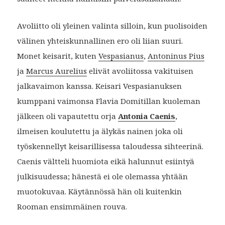
Avoliitto oli yleinen valinta silloin, kun puolisoiden
välinen yhteiskunnallinen ero oli liian suuri.
Monet keisarit, kuten
Vespasianus
,
Antoninus Pius
ja
Marcus Aurelius
elivät avoliitossa vakituisen
jalkavaimon kanssa. Keisari Vespasianuksen
kumppani vaimonsa Flavia Domitillan kuoleman
jälkeen oli vapautettu orja
Antonia Caenis
,
ilmeisen koulutettu ja älykäs nainen joka oli
työskennellyt keisarillisessa taloudessa sihteerinä.
Caenis vältteli huomiota eikä halunnut esiintyä
julkisuudessa; hänestä ei ole olemassa yhtään
muotokuvaa. Käytännössä hän oli kuitenkin
Rooman ensimmäinen rouva.