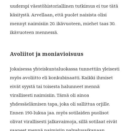
uudempi väestöhistoriallinen tutkimus ei tue tätä
käsitystä. Arvellaan, että puolet naisista olisi
mennyt naimisiin 20. ikävuoteen, miehet taas 30.
ikävuoteen mennessä.
Avoliitot ja moniavioisuus
Jokaisessa yhteiskuntaluokassa tunnettiin yleisesti
myös avoliitto eli konkubinaatti. Kaikki ihmiset
eivät syystä tai toisesta halunneet mennä
virallisesti naimisiin. Tämä oli ainoa
yhdessäelämisen tapa, joka oli sallittua orjille.
Ennen 190-lukua jaa. myös sotilaiden puolisot
olivat virallisesti jalkavaimoja, sillä sotilaat eivät
saaneet mennä naimisiin palvelusaikanaan.