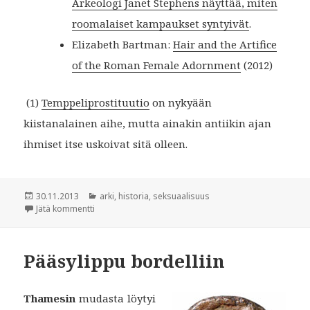
Arkeologi Janet Stephens näyttää, miten
roomalaiset kampaukset syntyivät
.
Elizabeth Bartman:
Hair and the Artifice
of the Roman Female Adornment
(2012)
(1)
Temppeliprostituutio
on nykyään
kiistanalainen aihe, mutta ainakin antiikin ajan
ihmiset itse uskoivat sitä olleen.
Julkaistu
Kategoriat
30.11.2013
arki
,
historia
,
seksuaalisuus
artikkeliin Jumalallinen hiusväri
Jätä kommentti
Pääsylippu bordelliin
Thamesin
mudasta löytyi