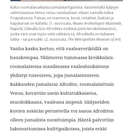
Kaksi roomalaisaikaista jumalatarfiguriinia. Vasemmalla kylpyyn
valmistautuva Venus riisuu sandaaliaan ottaen samalla tukea
Priapuksesta. Patsas on marmoria, korut, rintaliivit, hiukset ja
häpykarvat on kullattu. (1. vuosisata,
Museo Archeologico Nazionale
,
Napoli). Oikealla Isis-Afroditea esittävä pieni terrakottaveistos,
jonka värit ovat myös vielä nähtävissä. Afroditella on kultanen
tukka – tai peruukki. (2. vuosisata,
The Metropolitan Museum of Art
)
Vanha kasku kertoo, että vaaleaveriköillä on
hauskempaa. Välimeren tummassa kreikkalais-
roomalaisessa maailmassa vaaleahiuksisuus
yhdistyi toiseuteen, jopa jumalaisuuteen.
Rakkauden jumalatar Afrodite, roomalaisittain
Venus, kuvattiin usein kultatukkaisena,
muodokkaana, vaaleana impenä. Säilyneiden
kuvien määrän perusteella voi sanoa Afroditen
olleen jumalista suosituimpia. Häntä palvottiin
lukemattomissa kulttipaikoissa, joista eräät