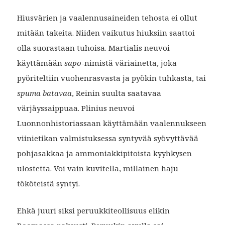
Hiusvärien ja vaalennusaineiden tehosta ei ollut
mitään takeita. Niiden vaikutus hiuksiin saattoi
olla suorastaan tuhoisa. Martialis neuvoi
käyttämään
sapo
-nimistä väriainetta, joka
pyöriteltiin vuohenrasvasta ja pyökin tuhkasta, tai
spuma batavaa
, Reinin suulta saatavaa
värjäyssaippuaa. Plinius neuvoi
Luonnonhistoriassaan käyttämään vaalennukseen
viinietikan valmistuksessa syntyvää syövyttävää
pohjasakkaa ja ammoniakkipitoista kyyhkysen
ulostetta. Voi vain kuvitella, millainen haju
tököteistä syntyi.
Ehkä juuri siksi peruukkiteollisuus elikin