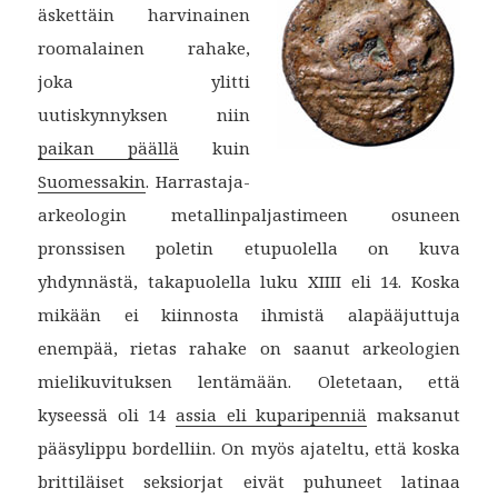
äskettäin harvinainen
roomalainen rahake,
joka ylitti
uutiskynnyksen niin
paikan päällä
kuin
Suomessakin
. Harrastaja-
arkeologin metallinpaljastimeen osuneen
pronssisen poletin etupuolella on kuva
yhdynnästä, takapuolella luku XIIII eli 14. Koska
mikään ei kiinnosta ihmistä alapääjuttuja
enempää, rietas rahake on saanut arkeologien
mielikuvituksen lentämään. Oletetaan, että
kyseessä oli 14
assia eli kuparipenniä
maksanut
pääsylippu bordelliin. On myös ajateltu, että koska
brittiläiset seksiorjat eivät puhuneet latinaa