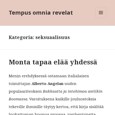
Tempus omnia revelat
VALIKKO
JA
VIMPAIMET
Kategoria:
seksuaalisuus
Monta tapaa elää yhdessä
Menin erehdyksessä ostamaan italialaisen
toimittajan
Alberto Angelan
uuden
populaariteoksen
Rakkautta ja intohimoa antiikin
Roomassa
. Varoituksena kaikille jouluostoksia
tekeville ihmisille täytyy kertoa, että kirja sisältää
luokattoman huonoa proosaa, vanhentuneita