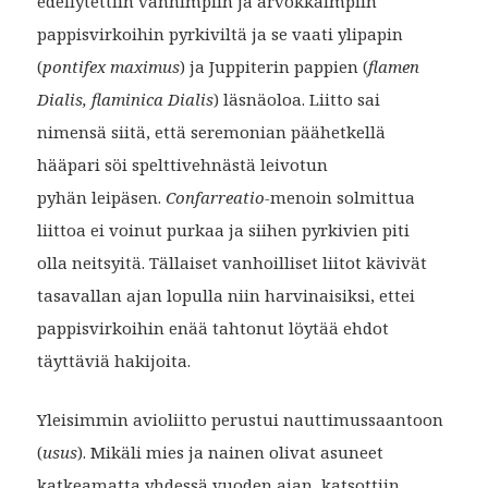
edellytettiin vanhimpiin ja arvokkaimpiin
pappisvirkoihin pyrkiviltä ja se vaati ylipapin
(
pontifex maximus
) ja Juppiterin pappien (
flamen
Dialis, flaminica Dialis
) läsnäoloa. Liitto sai
nimensä siitä, että seremonian päähetkellä
hääpari söi spelttivehnästä leivotun
pyhän leipäsen.
Confarreatio-
menoin solmittua
liittoa ei voinut purkaa ja siihen pyrkivien piti
olla neitsyitä. Tällaiset vanhoilliset liitot kävivät
tasavallan ajan lopulla niin harvinaisiksi, ettei
pappisvirkoihin enää tahtonut löytää ehdot
täyttäviä hakijoita.
Yleisimmin avioliitto perustui nauttimussaantoon
(
usus
). Mikäli mies ja nainen olivat asuneet
katkeamatta yhdessä vuoden ajan, katsottiin