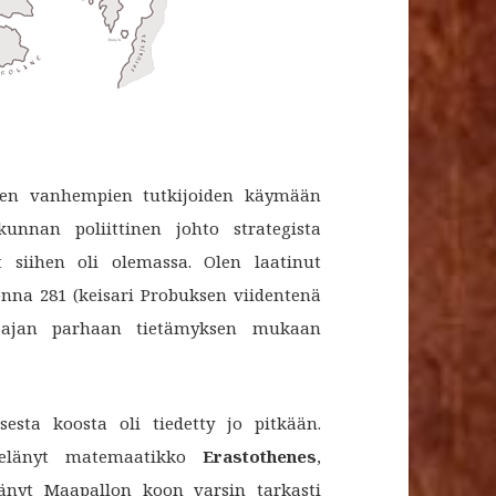
n vanhempien tutkijoiden käymään
kunnan poliittinen johto strategista
t siihen oli olemassa. Olen laatinut
na 281 (keisari Probuksen viidentenä
n ajan parhaan tietämyksen mukaan
sesta koosta oli tiedetty jo pitkään.
la elänyt matemaatikko
Erastothenes
,
tänyt Maapallon koon varsin tarkasti