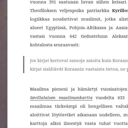
vuonna 391 saatuaan luvan siihen keisar
Theofiloksen veljenpoika patriarkka
Kyrillo
logiikkaa noudattivat muslimit, jotka alis
alueet Egyptissä, Pohjois-Afrikassa ja Aas
vastasi vuonna 642 tiedusteluun Aleksand
kohtalosta seuraavasti:
Jos kirjat kertovat samoja asioita kuin Koraan
kirjat sisältävät Koraanin vastaista tietoa, ne
Maailma pieneni ja hämärtyi vuosisatojen
Sevillalaisen maailmankartta
vuodelta 633 k
maailmaa tärkeämpi oli hengellisen valtak
aloittivat löytöretket aikanaan uudelleen, 
karttoja alkoi ilmestyä vasta tuhat vuott