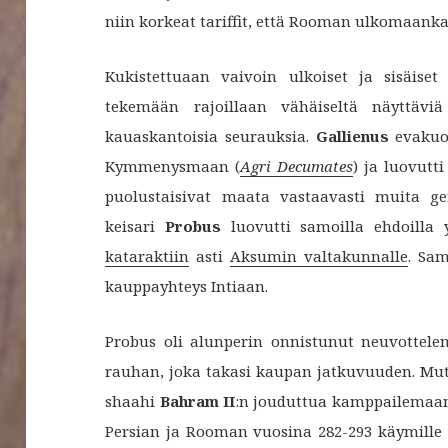
niin korkeat tariffit, että Rooman ulkomaanka
Kukistettuaan vaivoin ulkoiset ja sisäiset
tekemään rajoillaan vähäiseltä näyttäviä
kauaskantoisia seurauksia.
Gallienus
evakuo
Kymmenysmaan (
Agri Decumates
) ja luovutti
puolustaisivat maata vastaavasti muita g
keisari
Probus
luovutti samoilla ehdoilla 
kataraktiin
asti
Aksumin valtakunnalle
. Sa
kauppayhteys Intiaan.
Probus oli alunperin onnistunut neuvottele
rauhan, joka takasi kaupan jatkuvuuden. Mut
shaahi
Bahram II
:n jouduttua kamppailemaan 
Persian ja Rooman vuosina 282-293 käymille