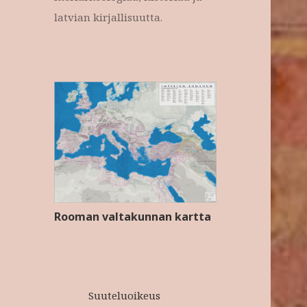
latvian kirjallisuutta.
Rooman valtakunnan kartta
Suuteluoikeus