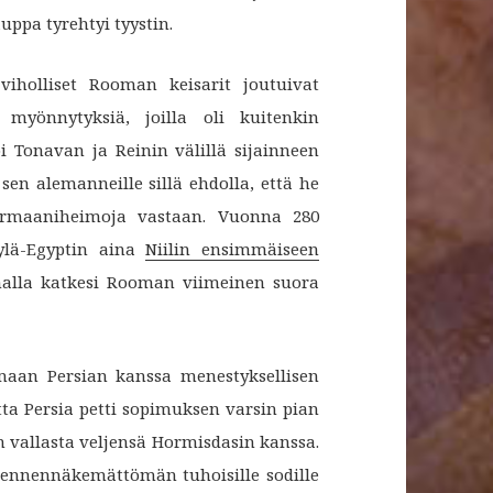
uppa tyrehtyi tyystin.
 viholliset Rooman keisarit joutuivat
 myönnytyksiä, joilla oli kuitenkin
i Tonavan ja Reinin välillä sijainneen
 sen alemanneille sillä ehdolla, että he
ermaaniheimoja vastaan. Vuonna 280
ylä-Egyptin aina
Niilin ensimmäiseen
malla katkesi Rooman viimeinen suora
maan Persian kanssa menestyksellisen
ta Persia petti sopimuksen varsin pian
vallasta veljensä Hormisdasin kanssa.
 ennennäkemättömän tuhoisille sodille