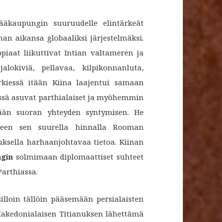
ääkaupungin suuruudelle elintärkeät
an aikansa globaaliksi järjestelmäksi.
ppiaat liikuttivat Intian valtameren ja
alokiviä, pellavaa, kilpikonnanluta,
rkiessä itään Kiina laajentui samaan
issä asuvat parthialaiset ja myöhemmin
mään suoran yhteyden syntymisen. He
kseen sen suurella hinnalla Rooman
tuksella harhaanjohtavaa tietoa. Kiinan
ngin
solmimaan diplomaattiset suhteet
Parthiassa.
silloin tällöin pääsemään persialaisten
Makedonialaisen Titianuksen lähettämä