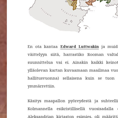
En ota kantaa
Edward Luttwakin
ja muide
väittelyyn siitä, harrastiko Rooman valta
suunnittelua vai ei. Ainakin kaikki keino
ylläolevan kartan kuvaamaan maailmaa vuon
hallitusvuonna) sellaisena kuin se tuo
ymmärrettiin.
Käsitys maapallon pyöreydestä ja suhteelli
Kolmannella esikristillisellä vuosisadal
Aleksandrian kirjaston esimies, oli määrit