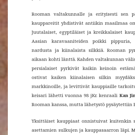
Rooman valtakunnalle ja erityisesti sen p
kauppareitit yhdistivät antiikin maailmaa om
Juutalaiset, egyptiläiset ja kreikkalaiset kau
Aasian karavaaniteiden poikki pippuria, j
nardusta ja kiinalaista silkkiä. Rooman py
aikaan kohti länttä. Kahden valtakunnan väl
persialaiset pyrkivät kaikin keinoin estä
ostivat kaiken kiinalaisen silkin myydä
markkinoille, ja levittivät kauppiaille tarkoi
keisari lähetti vuonna 98 jKr. kenraali
Kan Ji
Rooman kanssa, mutta lähetystö pysäytettiin 
Yksittäiset kauppiaat onnistuivat kuitenkin 
asettamien sulkujen ja kauppasaarron läpi. 