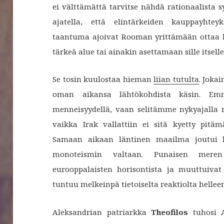
ei välttämättä tarvitse nähdä rationaalista
ajatella, että elintärkeiden kauppayhtey
taantuma ajoivat Rooman yrittämään ottaa ha
tärkeä alue tai ainakin asettamaan sille itselle
Se tosin kuulostaa hieman
liian tutulta
. Joka
oman aikansa lähtökohdista käsin. Emm
menneisyydellä, vaan selitämme nykyajalla m
vaikka Irak vallattiin ei sitä kyetty pitäm
Samaan aikaan läntinen maailma joutui kr
monoteismin valtaan. Punaisen mere
eurooppalaisten horisontista ja muuttuivat
tuntuu melkeinpä tietoiselta reaktiolta hellee
Aleksandrian patriarkka
Theofilos
tuhosi A