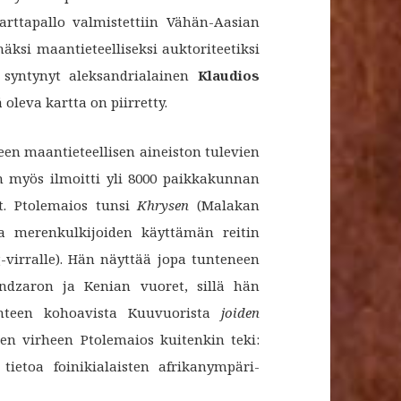
rttapallo valmistettiin Vähän-Aasian
ksi maantieteelliseksi auktoriteetiksi
 syntynyt aleksandrialainen
Klaudios
 oleva kartta on piirretty.
neen maantieteellisen aineiston tulevien
än myös ilmoitti yli 8000 paikkakunnan
it. Ptolemaios tunsi
Khrysen
(Malakan
 merenkulkijoiden käyttämän reitin
virralle). Hän näyttää jopa tunteneen
ndzaron ja Kenian vuoret, sillä hän
länteen kohoavista Kuuvuorista
joiden
n virheen Ptolemaios kuitenkin teki:
tietoa foinikialaisten afrikanympäri-