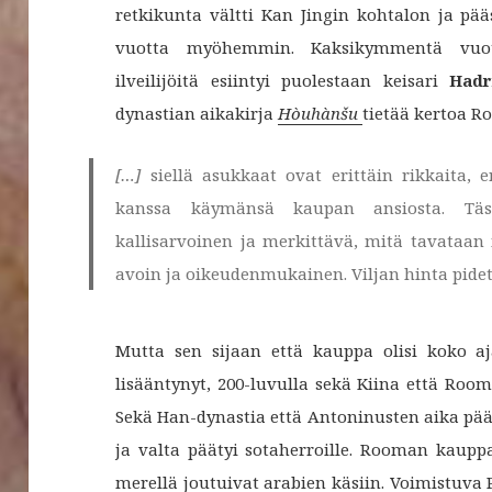
retkikunta vältti Kan Jingin kohtalon ja pä
vuotta myöhemmin. Kaksikymmentä vuot
ilveilijöitä esiintyi puolestaan keisari
Hadr
dynastian aikakirja
Hòuhànšu
tietää kertoa R
[…]
siellä asukkaat ovat erittäin rikkaita, er
kanssa käymänsä kaupan ansiosta. Täs
kallisarvoinen ja merkittävä, mitä tavataa
avoin ja oikeudenmukainen. Viljan hinta pid
Mutta sen sijaan että kauppa olisi koko a
lisääntynyt, 200-luvulla sekä Kiina että Room
Sekä Han-dynastia että Antoninusten aika pä
ja valta päätyi sotaherroille. Rooman kaupp
merellä joutuivat arabien käsiin. Voimistuva Pe