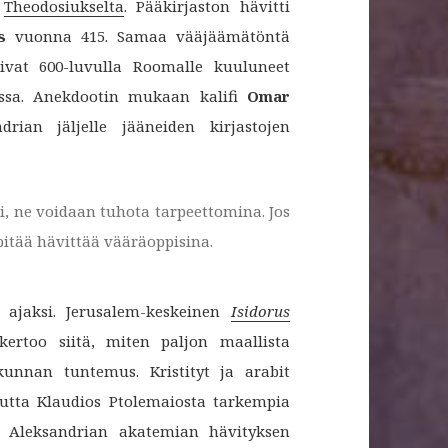
i
Theodosiukselta
. Pääkirjaston hävitti
s
vuonna 415. Samaa vääjäämätöntä
tivat 600-luvulla Roomalle kuuluneet
iassa. Anekdootin mukaan kalifi
Omar
rian jäljelle jääneiden kirjastojen
i, ne voidaan tuhota tarpeettomina. Jos
 pitää hävittää vääräoppisina.
 ajaksi. Jerusalem-keskeinen
Isidorus
ertoo siitä, miten paljon maallista
unnan tuntemus. Kristityt ja arabit
mutta Klaudios Ptolemaiosta tarkempia
a Aleksandrian akatemian hävityksen