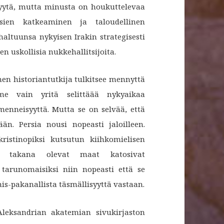
 syytä, mutta minusta on houkuttelevaa
ksien katkeaminen ja taloudellinen
ltuunsa nykyisen Irakin strategisesti
en uskollisia nukkehallitsijoita.
inen historiantutkija tulkitsee mennyttä
e vain yritä selittäää nykyaikaa
enneisyyttä. Mutta se on selvää, että
ään. Persia nousi nopeasti jaloilleen.
istinopiksi kutsutun kiihkomielisen
n takana olevat maat katosivat
 tarunomaisiksi niin nopeasti että se
nis-pakanallista täsmällisyyttä vastaan.
leksandrian akatemian sivukirjaston