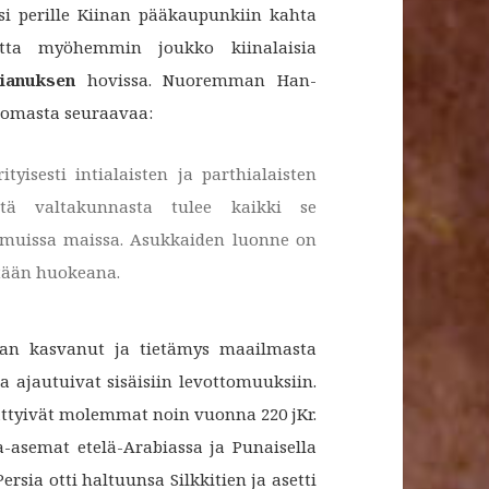
äsi perille Kiinan pääkaupunkiin kahta
ta myöhemmin joukko kiinalaisia
ianuksen
hovissa. Nuoremman Han-
oomasta seuraavaa:
ityisesti intialaisten ja parthialaisten
tä valtakunnasta tulee kaikki se
n muissa maissa. Asukkaiden luonne on
etään huokeana.
jan kasvanut ja tietämys maailmasta
a ajautuivat sisäisiin levottomuuksiin.
ättyivät molemmat noin vuonna 220 jKr.
a-asemat etelä-Arabiassa ja Punaisella
rsia otti haltuunsa Silkkitien ja asetti