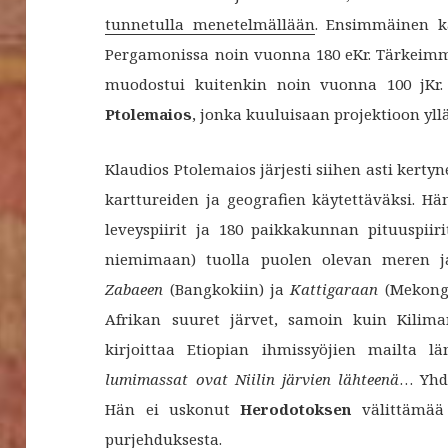
tunnetulla menetelmällään
. Ensimmäinen ka
Pergamonissa noin vuonna 180 eKr. Tärkeimmä
muodostui kuitenkin noin vuonna 100 jKr.
Ptolemaios
, jonka kuuluisaan projektioon yllä
Klaudios Ptolemaios järjesti siihen asti kerty
karttureiden ja geografien käytettäväksi. H
leveyspiirit ja 180 paikkakunnan pituuspiir
niemimaan) tuolla puolen olevan meren ja
Zabaeen
(Bangkokiin) ja
Kattigaraan
(Mekong-
Afrikan suuret järvet, samoin kuin Kilima
kirjoittaa Etiopian ihmissyöjien mailta 
lumimassat ovat Niilin järvien lähteenä
… Yhde
Hän ei uskonut
Herodotoksen
välittämää 
purjehduksesta.