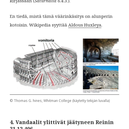
kirjassaan (
Saturnalia 6.4.3.
).
En tiedä, mistä tämä väärinkäsitys on alunperin
kotoisin. Wikipedia syyttää
Aldous Huxleya
.
© Thomas G. hines, Whitman College (käytetty tekijän luvalla)
4. Vandaalit ylittivät jäätyneen Reinin
31.12.406