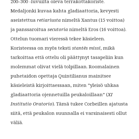
200–300 -luvuilta oleva terrakottakoriste.
Medaljonki kuvaa kahta gladiaattoria, kevyesti
aseistettua
retiariusta
nimeltä Xantus (15 voittoa)
ja panssaroitua
secutoria
nimeltä Eros (16 voittoa).
Ottelun tuomari vieressä tekee käsieleen.
Koristeessa on myös teksti
stantēs missī
, mikä
tarkoittaa että ottelu oli päättynyt tasapeliin kun
molemmat olivat vielä tolpillaan. Roomalainen
puhetaidon opettaja Quintilianus mainitsee
käsieleistä kirjoittaessaan, miten ”yleisö uhkaa
gladiaattoria ojennetuilla peukaloillaan” (
XI
Institutio Oratorio
). Tämä tukee Corbeillen ajatusta
siitä, että peukalon suunnalla ei varsinaisesti ollut
väliä.