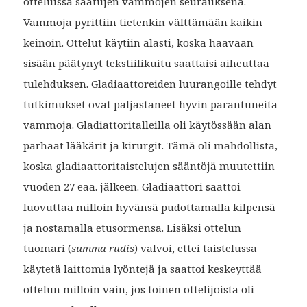
otteluissa saatujen vammojen seurauksena.
Vammoja pyrittiin tietenkin välttämään kaikin
keinoin. Ottelut käytiin alasti, koska haavaan
sisään päätynyt tekstiilikuitu saattaisi aiheuttaa
tulehduksen. Gladiaattoreiden luurangoille tehdyt
tutkimukset ovat paljastaneet hyvin parantuneita
vammoja. Gladiattoritalleilla oli käytössään alan
parhaat lääkärit ja kirurgit. Tämä oli mahdollista,
koska gladiaattoritaistelujen sääntöjä muutettiin
vuoden 27 eaa. jälkeen. Gladiaattori saattoi
luovuttaa milloin hyvänsä pudottamalla kilpensä
ja nostamalla etusormensa. Lisäksi ottelun
tuomari (
summa rudis
) valvoi, ettei taistelussa
käytetä laittomia lyöntejä ja saattoi keskeyttää
ottelun milloin vain, jos toinen ottelijoista oli