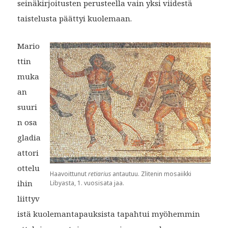
seinäkirjoitusten perusteella vain yksi viidestä
taistelusta päättyi kuolemaan.
Mario
ttin
muka
an
suuri
n osa
gladia
attori
ottelu
Haavoittunut
retiarius
antautuu. Zlitenin mosaiikki
ihin
Libyasta, 1. vuosisata jaa.
liittyv
istä kuolemantapauksista tapahtui myöhemmin