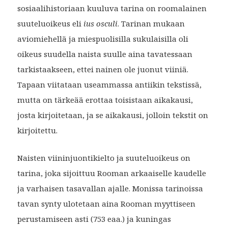
sosiaalihistoriaan kuuluva tarina on roomalainen
suuteluoikeus eli
ius osculi
. Tarinan mukaan
aviomiehellä ja miespuolisilla sukulaisilla oli
oikeus suudella naista suulle aina tavatessaan
tarkistaakseen, ettei nainen ole juonut viiniä.
Tapaan viitataan useammassa antiikin tekstissä,
mutta on tärkeää erottaa toisistaan aikakausi,
josta kirjoitetaan, ja se aikakausi, jolloin tekstit on
kirjoitettu.
Naisten viininjuontikielto ja suuteluoikeus on
tarina, joka sijoittuu Rooman arkaaiselle kaudelle
ja varhaisen tasavallan ajalle. Monissa tarinoissa
tavan synty ulotetaan aina Rooman myyttiseen
perustamiseen asti (753 eaa.) ja kuningas