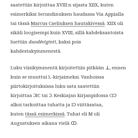
saatettiin kirjoittaa XVIII:n sijasta XIIX, kuten
esimerkiksi Secundinuksen haudassa Via Appialla
tai tässä
Marcus Caeliuksen hautakivessä
. XIIX oli
sikäli loogisempi kuin XVIII, sillä kahdeksantoista
luettiin
duodēvīgintī
, kaksi pois
kahdestakymmenestä.
Luku viisikymmentä kirjoitettiin pitkään
⊥
, ennen
kuin se muuttui L-kirjaimeksi. Vanhoissa
piirtokirjoituksissa luku sata saatettiin
kirjoittaa ƆIC tai Ɔ. Keskiajan kirjanpidossa CIƆ
alkoi tarkoittaa tuhatta ja IƆ viittäsataa,
kuten
tässä esimerkissä
. Tuhat eli M oli
Augustuksen aikana vielä ↀ.