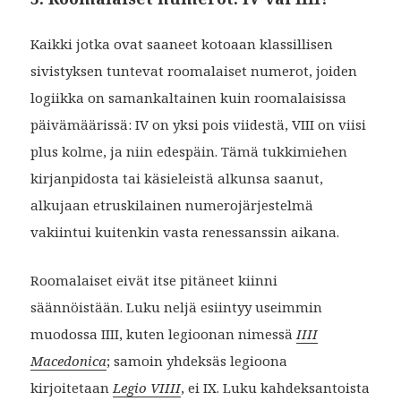
Kaikki jotka ovat saaneet kotoaan klassillisen
sivistyksen tuntevat roomalaiset numerot, joiden
logiikka on samankaltainen kuin roomalaisissa
päivämäärissä: IV on yksi pois viidestä, VIII on viisi
plus kolme, ja niin edespäin. Tämä tukkimiehen
kirjanpidosta tai käsieleistä alkunsa saanut,
alkujaan etruskilainen numerojärjestelmä
vakiintui kuitenkin vasta renessanssin aikana.
Roomalaiset eivät itse pitäneet kiinni
säännöistään. Luku neljä esiintyy useimmin
muodossa IIII, kuten legioonan nimessä
IIII
Macedonica
; samoin yhdeksäs legioona
kirjoitetaan
Legio VIIII
, ei IX. Luku kahdeksantoista