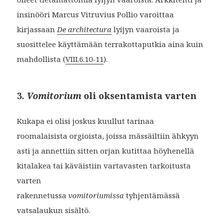
insinööri Marcus Vitruvius Pollio varoittaa
kirjassaan
De architectura
lyijyn vaaroista ja
suosittelee käyttämään terrakottaputkia aina kuin
mahdollista (
VIII.6.10-11
).
3.
Vomitorium
oli oksentamista varten
Kukapa ei olisi joskus kuullut tarinaa
roomalaisista orgioista, joissa mässäiltiin ähkyyn
asti ja annettiin sitten orjan kutittaa höyhenellä
kitalakea tai käväistiin vartavasten tarkoitusta
varten
rakennetussa
vomitoriumissa
tyhjentämässä
vatsalaukun sisältö.