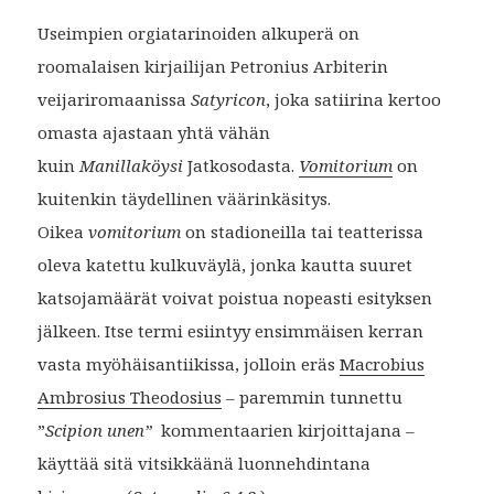
Useimpien orgiatarinoiden alkuperä on
roomalaisen kirjailijan Petronius Arbiterin
veijariromaanissa
Satyricon
, joka satiirina kertoo
omasta ajastaan yhtä vähän
kuin
Manillaköysi
Jatkosodasta.
Vomitorium
on
kuitenkin täydellinen väärinkäsitys.
Oikea
vomitorium
on stadioneilla tai teatterissa
oleva katettu kulkuväylä, jonka kautta suuret
katsojamäärät voivat poistua nopeasti esityksen
jälkeen. Itse termi esiintyy ensimmäisen kerran
vasta myöhäisantiikissa, jolloin eräs
Macrobius
Ambrosius Theodosius
– paremmin tunnettu
”
Scipion unen”
kommentaarien kirjoittajana –
käyttää sitä vitsikkäänä luonnehdintana