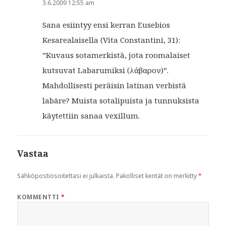
3.6.2009 12:55 am
Sana esiintyy ensi kerran Eusebios
Kesarealaisella (Vita Constantini, 31):
”Kuvaus sotamerkistä, jota roomalaiset
kutsuvat Labarumiksi (λάβαρον)”.
Mahdollisesti peräisin latinan verbistä
labāre? Muista sotalipuista ja tunnuksista
käytettiin sanaa vexillum.
Vastaa
Sähköpostiosoitettasi ei julkaista.
Pakolliset kentät on merkitty
*
KOMMENTTI
*