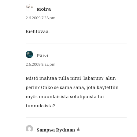
Moira
sanoo:
2.6.2009 7:38 pm
Kiehtovaa.
Päivi
sanoo:
2.6.2009 8:22 pm
Mistö mahtaa tulla nimi ’labarum’ alun
perin? Onko se sama sana, jota käytettiin
myös muunlaisista sotalipuista tai -
tunnuksista?
Sampsa Rydman
sanoo: