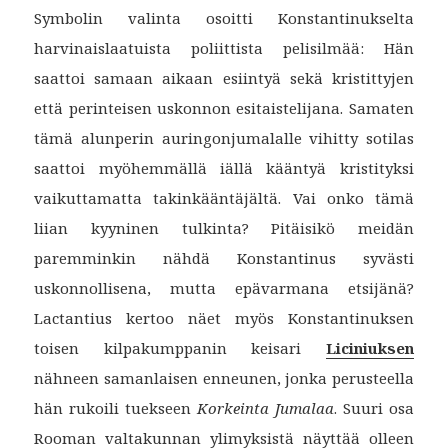
Symbolin valinta osoitti Konstantinukselta
harvinaislaatuista poliittista pelisilmää: Hän
saattoi samaan aikaan esiintyä sekä kristittyjen
että perinteisen uskonnon esitaistelijana. Samaten
tämä alunperin auringonjumalalle vihitty sotilas
saattoi myöhemmällä iällä kääntyä kristityksi
vaikuttamatta takinkääntäjältä. Vai onko tämä
liian kyyninen tulkinta? Pitäisikö meidän
paremminkin nähdä Konstantinus syvästi
uskonnollisena, mutta epävarmana etsijänä?
Lactantius kertoo näet myös Konstantinuksen
toisen kilpakumppanin keisari
Liciniuksen
nähneen samanlaisen enneunen, jonka perusteella
hän rukoili tuekseen
Korkeinta Jumalaa
. Suuri osa
Rooman valtakunnan ylimyksistä näyttää olleen