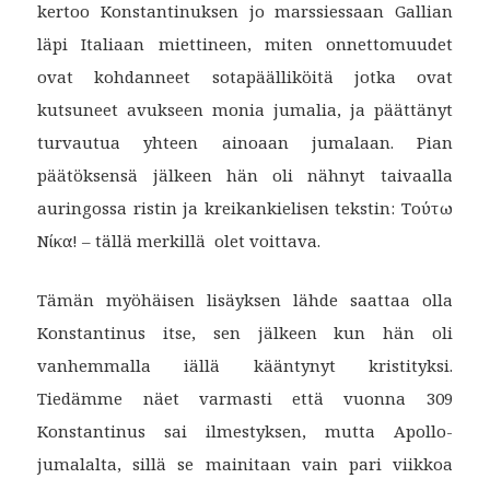
kertoo Konstantinuksen jo marssiessaan Gallian
läpi Italiaan miettineen, miten onnettomuudet
ovat kohdanneet sotapäälliköitä jotka ovat
kutsuneet avukseen monia jumalia, ja päättänyt
turvautua yhteen ainoaan jumalaan. Pian
päätöksensä jälkeen hän oli nähnyt taivaalla
auringossa ristin ja kreikankielisen tekstin: Τούτω
Νίκα! – tällä merkillä olet voittava.
Tämän myöhäisen lisäyksen lähde saattaa olla
Konstantinus itse, sen jälkeen kun hän oli
vanhemmalla iällä kääntynyt kristityksi.
Tiedämme näet varmasti että vuonna 309
Konstantinus sai ilmestyksen, mutta Apollo-
jumalalta, sillä se mainitaan vain pari viikkoa