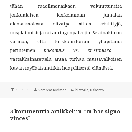
tähän maailmanaikaan vakuuttuneita
jonkunlaisen korkeimman jumalan
olemassaolosta, olivatpa sitten kristittyjä,
uusplatonisteja tai auringonpalvojia. Se ainakin on
varmaa, että kirkkohistorian ylläpitämä
perinteinen
pakanuus vs. kristinusko
-
vastakkainasettelu antaa turhan mustavalkoisen
kuvan myöhäisantiikin hengellisestä elämästä.
Julkaistu
Kirjoittaja
Kategoriat
2.6.2009
Sampsa Rydman
historia
,
uskonto
3 kommenttia artikkeliin ”In hoc signo
vinces”