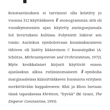
Konstantinuksen ei tarvinnut olla kristitty jo
vuonna 312 käyttääkseen ☧-monogrammia; sitä oli
vuosikymmenien ajan käytetty auringonjumala
Sol Invictuksen kultissa. Polyteistit lukivat sen
toisin: Aurinkoa symboloivaan kuusisakaraiseen
tähteen oli lisätty käänteinen C kuunsirpiksi (A.
Schütze,
Mithrasmysterien und Urchristentum
, 1972).
Myös kreikkalaiset kirjurit käyttivät ennen
ajanlaskun alkua rutiininomaisesti ☧-symbolia
marginaaleissa kiinnittääkseen huomiota erityisen
merkittävään kappaleeseen: Khii ja Rhoo luetaan
tässä tapauksessa
khrēston
, ”hyvää” (M. Grant,
The
Emperor Constantine
, 1993).