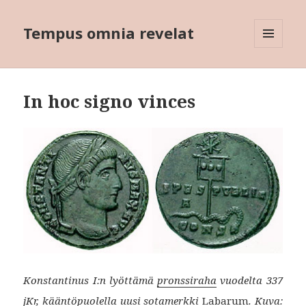
Tempus omnia revelat
VALIKKO
JA
VIMPAIMET
In hoc signo vinces
Konstantinus I:n lyöttämä
pronssiraha
vuodelta 337
jKr, kääntöpuolella uusi sotamerkki
Labarum
. Kuva: