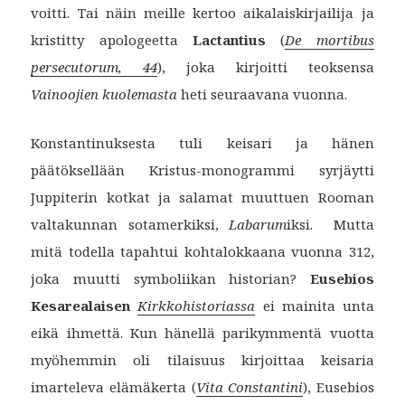
voitti. Tai näin meille kertoo aikalaiskirjailija ja
kristitty apologeetta
Lactantius
(
De mortibus
persecutorum, 44
), joka kirjoitti teoksensa
Vainoojien kuolemasta
heti seuraavana vuonna.
Konstantinuksesta tuli keisari ja hänen
päätöksellään Kristus-monogrammi syrjäytti
Juppiterin kotkat ja salamat muuttuen Rooman
valtakunnan sotamerkiksi,
Labarum
iksi. Mutta
mitä todella tapahtui kohtalokkaana vuonna 312,
joka muutti symboliikan historian?
Eusebios
Kesarealaisen
Kirkkohistoriassa
ei mainita unta
eikä ihmettä. Kun hänellä parikymmentä vuotta
myöhemmin oli tilaisuus kirjoittaa keisaria
imarteleva elämäkerta (
Vita Constantini
), Eusebios