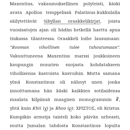
Maxentius, vakaumuksellinen polyteisti, käski
avata Apollon temppelissä Palatinus-kukkulalla
säilytettävät
Sibyllan oraakkelikirjat
, joista
vuosisatojen ajan oli hädän hetkellä haettu apua
tiukassa tilanteessa. Oraakkeli loihe lausumaan:
”Rooman vihollinen tulee tuhoutumaan”
.
Vakuuttuneena Maxentius marssi joukkoineen
kaupungin muurien suojasta kohdatakseen
vihollisensa kasvoista kasvoihin. Mutta samana
yönä Konstantinus oli nähnyt unen jonka
innoittamana hän käski kaikkien sotilaidensa
maalata kilpiinsä maagisen monogrammin ☧,
yhtä kuin
Khii
(
χ
) ja
Rhoo
(
ρ
):
ΧΡΙΣΤΟΣ, eli Kristus.
Kumpikin armeija taisteli koko päivän urheasti,
mutta Jumalan tahdosta Konstantinus lopulta