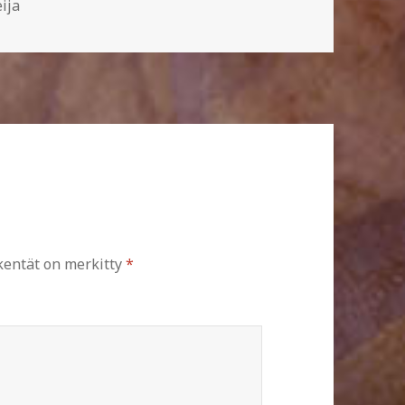
t
ija
 kentät on merkitty
*