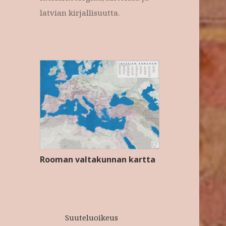
latvian kirjallisuutta.
Rooman valtakunnan kartta
Suuteluoikeus