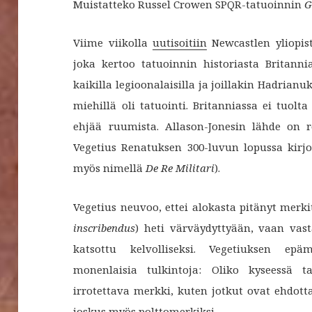
Muistatteko Russel Crowen SPQR-tatuoinnin
G
Viime viikolla
uutisoitiin
Newcastlen yliopis
joka kertoo tatuoinnin historiasta Britann
kaikilla legioonalaisilla ja joillakin Hadrian
miehillä oli tatuointi. Britanniassa ei tuolt
ehjää ruumista. Allason-Jonesin lähde on r
Vegetius Renatuksen 300-luvun lopussa kirj
myös nimellä
De Re Militari
).
Vegetius neuvoo, ettei alokasta pitänyt merki
inscribendus
) heti värväydyttyään, vaan vast
katsottu kelvolliseksi. Vegetiuksen ep
monenlaisia tulkintoja: Oliko kyseessä 
irrotettava merkki, kuten jotkut ovat ehdotta
joskus myös polttomerkiksi.