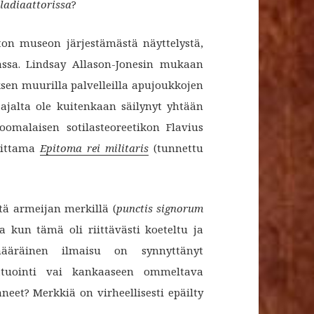
ladiaattorissa
?
ton museon järjestämästä näyttelystä,
iassa. Lindsay Allason-Jonesin mukaan
uksen muurilla palvelleilla apujoukkojen
a ajalta ole kuitenkaan säilynyt yhtään
oomalaisen sotilasteoreetikon Flavius
oittama
Epitoma rei militaris
(tunnettu
tä armeijan merkillä (
punctis signorum
a kun tämä oli riittävästi koeteltu ja
ämääräinen ilmaisu on synnyttänyt
tatuointi vai kankaaseen ommeltava
neet? Merkkiä on virheellisesti epäilty