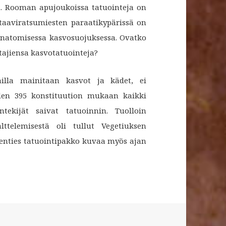
sä. Rooman apujoukoissa tatuointeja on
bataaviratsumiesten paraatikypärissä on
 anatomisessa kasvosuojuksessa. Ovatko
ntajiensa kasvotatuointeja?
lailla mainitaan kasvot ja kädet, ei
den 395 konstituution mukaan kaikki
öntekijät saivat tatuoinnin. Tuolloin
lttelemisestä oli tullut Vegetiuksen
enties tatuointipakko kuvaa myös ajan