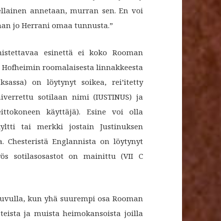
ellainen annetaan, murran sen. En voi
nnan jo Herrani omaa tunnusta.”
nistettavaa esinettä ei koko Rooman
. Hofheimin roomalaisesta linnakkeesta
assa) on löytynyt soikea, rei’itetty
iverrettu sotilaan nimi (IUSTINUS) ja
ttokoneen käyttäjä). Esine voi olla
ltti tai merkki jostain Justinuksen
. Chesteristä Englannista on löytynyt
ös sotilasosastot on mainittu (VII C
0-luvulla, kun yhä suurempi osa Rooman
eista ja muista heimokansoista joilla