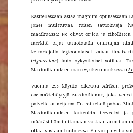
Käsitellessään asiaa magnum opuksessaan L
Jones muistuttaa miten tatuointeja halve
maailmassa: Ne olivat orjien ja rikolliste
merkitä orjat tatuoimalla omistajan nim
keisariajalla legioonalaiset saivat ilmeises
(
signaculum
) kuin nykyaikaiset sotilaat. 
Maximilianuksen marttyyrikertomuksessa (
Ac
Vuonna 295 käytiin oikeutta Afrikan proko
aseistakieltäytyjä Maximilianus, joka vetos
palvella armeijassa. En voi tehdä pahaa. Minä 
Maximilianuksen kuitenkin terveeksi ja pa
määräsi hänet ottamaan vastaan armeijan mer
ottaa vastaan tuntolevyä. En voi palvella sot