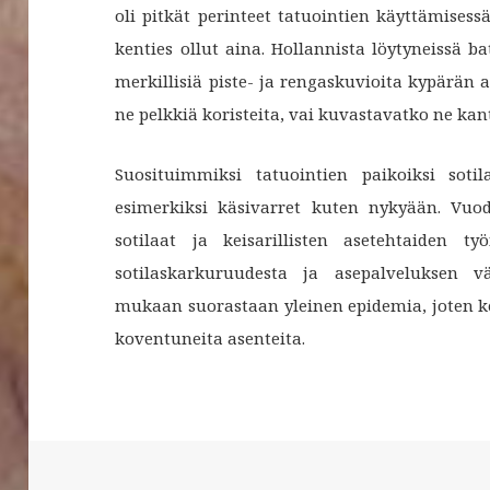
oli pitkät perinteet tatuointien käyttämises
kenties ollut aina. Hollannista löytyneissä 
merkillisiä piste- ja rengaskuvioita kypärän
ne pelkkiä koristeita, vai kuvastavatko ne ka
Suosituimmiksi tatuointien paikoiksi soti
esimerkiksi käsivarret kuten nykyään. Vuo
sotilaat ja keisarillisten asetehtaiden ty
sotilaskarkuruudesta ja asepalveluksen vä
mukaan suorastaan yleinen epidemia, joten k
koventuneita asenteita.