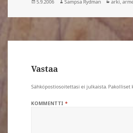
Julkaistu
Kirjoittaja
Kategoria
5.9.2006
Sampsa Rydman
arki
,
arme
Vastaa
Sähköpostiosoitettasi ei julkaista.
Pakolliset
KOMMENTTI
*