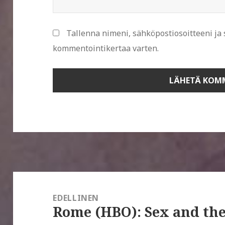
Tallenna nimeni, sähköpostiosoitteeni ja
kommentointikertaa varten.
Artikkelien
selaus
EDELLINEN
Rome (HBO): Sex and the
Edellinen