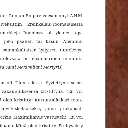
ater Roman Empire edesmennyt A.H.M.
ksittiin kreikkalais-roomalaisessa
n merkkejä. Roomassa oli yleinen tapa
i joko päähän tai käsiin. Aiemmin
ti samankaltaisen lyijyisen tuntolevyn
Tuntolevystä on epämäärinen maininta
ta Santi Maximiliani Martyris
).
nsuli Dion edessä. Syytettynä seisoi
i vakaumukseensa kristittynä. ”En voi
olen kristitty.” Kutsuntalääkäri totesi
lveluskelpoiseksi, joten prokonsuli
kin. Maximilianus vastusteli: ”En voi
ilaana. Minä olen kristitty. En hyväksy