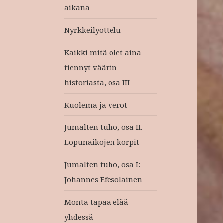
aikana
Nyrkkeilyottelu
Kaikki mitä olet aina
tiennyt väärin
historiasta, osa III
Kuolema ja verot
Jumalten tuho, osa II.
Lopunaikojen korpit
Jumalten tuho, osa I:
Johannes Efesolainen
Monta tapaa elää
yhdessä