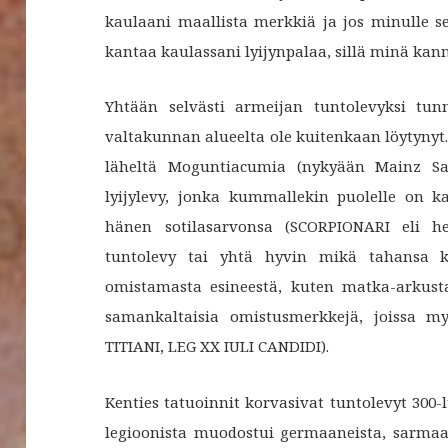
kaulaani maallista merkkiä ja jos minulle s
kantaa kaulassani lyijynpalaa, sillä minä ka
Yhtään selvästi armeijan tuntolevyksi tun
valtakunnan alueelta ole kuitenkaan löytynyt
läheltä Moguntiacumia (nykyään Mainz Saks
lyijylevy, jonka kummallekin puolelle on ka
hänen sotilasarvonsa (SCORPIONARI eli hei
tuntolevy tai yhtä hyvin mikä tahansa ky
omistamasta esineestä, kuten matka-arkusta
samankaltaisia omistusmerkkejä, joissa my
TITIANI, LEG XX IULI CANDIDI).
Kenties tatuoinnit korvasivat tuntolevyt 30
legioonista muodostui germaaneista, sarmaat